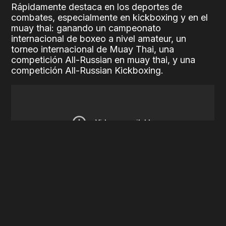
Rápidamente destaca en los deportes de
combates, especialmente en kickboxing y en el
muay thai: ganando un campeonato
internacional de boxeo a nivel amateur, un
torneo internacional de Muay Thai, una
competición All-Russian en muay thai, y una
competición All-Russian Kickboxing.
Siendo sólo un estudiante, Shara logra dedicarse
profesionalmente al mundo de las peleas.
Consiguiendo ganar un campeonato de Eurasia
en
Lethwei
, mejor conocido como
boxeo
birmano
o
bando-kickboxing
, en unas peleas