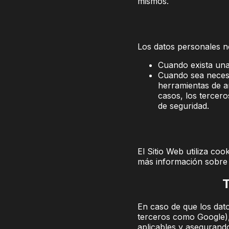
mismos.
Los datos personales no
Cuando exista una 
Cuando sea necesa
herramientas de a
casos, los tercer
de seguridad.
El Sitio Web utiliza co
más información sobre 
T
En caso de que los dato
terceros como Google), 
aplicables y asegurand