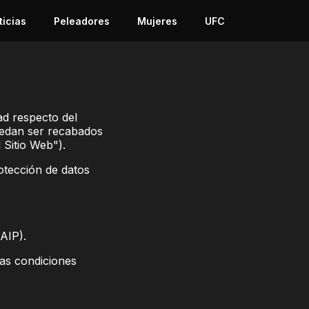
ticias
Peleadores
Mujeres
UFC
ad respecto del
uedan ser recabados
 Sitio Web").
otección de datos
AIP).
las condiciones