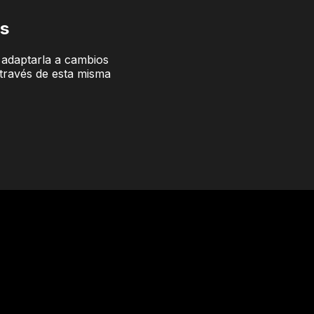
os
a adaptarla a cambios
a través de esta misma