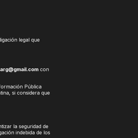
ligación legal que
marg@gmail.com
con
formación Pública
ina, si considera que
izar la seguridad de
gación indebida de los