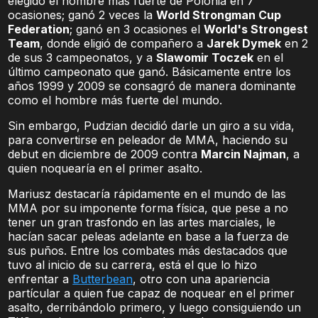
elegido el hombre más fuerte de Polonia en 7
ocasiones; ganó 2 veces la
World Strongman Cup
Federation
; ganó en 3 ocasiones el
World's Strongest
Team
, donde eligió de compañero a
Jarek Dymek
en 2
de sus 3 campeonatos, y a
Slawomir Toczek
en el
último campeonato que ganó. Básicamente entre los
años 1999 y 2009 se consagró de manera dominante
como el hombre más fuerte del mundo.
Sin embargo, Pudzian decidió darle un giro a su vida,
para convertirse en peleador de MMA, haciendo su
debut en diciembre de 2009 contra
Marcin Najman
, a
quien noquearía en el primer asalto.
Mariusz destacaría rápidamente en el mundo de las
MMA por su imponente forma física, que pese a no
tener un gran trasfondo en las artes marciales, le
hacían sacar peleas adelante en base a la fuerza de
sus puños. Entre los combates más destacados que
tuvo al inicio de su carrera, está el que lo hizo
enfrentar a
Butterbean
, otro con una apariencia
partícular a quien fue capaz de noquear en el primer
asalto, derribándolo primero, y luego consiguiendo un