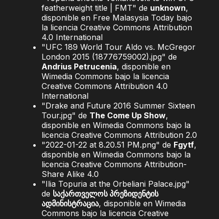
featherweight title | FMT" de
unknown
,
disponible en Free Malasysia Today bajo
la licencia Creative Commons Attribution
4.0 International
"UFC 189 World Tour Aldo vs. McGregor
London 2015 (18776759002).jpg" de
Andrius Petrucenia
, disponible en
Wimedia Commons bajo la licencia
Creative Commons Attribution 4.0
International
"Drake and Future 2016 Summer Sixteen
Tour.jpg" de
The Come Up Show
,
disponible en Wimedia Commons bajo la
licencia Creative Commons Attribution 2.0
"2022-01-22 at 8.20.51 PM.png" de
Fgytf
,
disponible en Wimedia Commons bajo la
licencia Creative Commons Attribution-
Share Alike 4.0
"Ilia Topuria at the Orbeliani Palace.jpg"
de
საქართველოს პრეზიდენტის
ადმინისტრაცია
, disponible en Wimedia
Commons bajo la licencia Creative