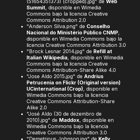
(51654351373) (cropped).jpg" de
Web
Summit
, disponible en Wimedia
Commons bajo la licencia Creative
Commons Attribution 2.0
"Anderson Silva.png" de
Conselho
Nacional do Ministério Público CNMP
,
disponible en Wimedia Commons bajo la
licencia Creative Commons Attribution 3.0
"Brock Lesnar 2014.jpg" de
Refill at
Italian Wikipedia
, disponible en Wimedia
Commons bajo la licencia Creative
Commons Attribution-Share Alike 4.0
"Jose Aldo 2015.jpg" de
Andrius
Petrucenia on Flickr (Original version)
UCinternational (Crop)
, disponible en
Wimedia Commons bajo la licencia
Creative Commons Attribution-Share
Alike 2.0
"José Aldo (30 de dezembro de
2010).jpg" de
Maddox
, disponible en
Wimedia Commons bajo la licencia
Creative Commons Attribution 3.0
"Demetrious Johnson.jpg" de
Kelly