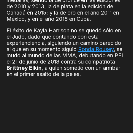
medallas, siendo la de bronce en las ediciones
de 2010 y 2013; la de plata en la edición de
Canadá en 2015; y la de oro en el año 2011 en
México, y en el año 2016 en Cuba.
El éxito de Kayla Harrison no se quedó sólo en
el Judo, dado que contando con esta
experienciencia, siguiendo un camino parecido
al que en su momento siguió
Ronda Rousey
, se
mudó al mundo de las MMA, debutando en PFL
el 21 de junio de 2018 contra su compatriota
Brittney Elkin
, a quien sometió con un armbar
en el primer asalto de la pelea.
Ese mismo año tendría otros 2 combates, el
primero contra
Jozette Cotton
, a quien vencería
por TKO en el tercer asalto de la pelea, y el
segundo contra
Moriel Charneski
, a quien
noquearía en el primer asalto.
El 2019 sería un año particularmente activo para
Kayla, dado que tendría 4 combates por